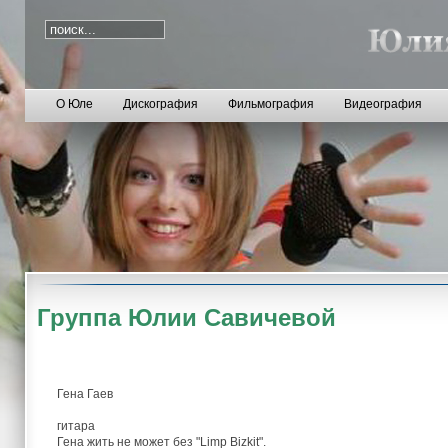
О Юле
Дискография
Фильмография
Видеография
Группа Юлии Савичевой
Гена Гаев
гитара
Гена жить не может без "Limp Bizkit".