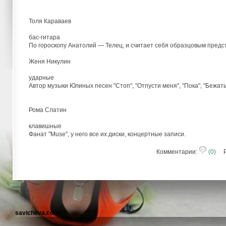
Толя Караваев
бас-гитара
По гороскопу Анатолий — Телец, и считает себя образцовым предст
Женя Никулин
ударные
Автор музыки Юлиных песен "Стоп", "Отпусти меня", "Пока", "Бежать, 
Рома Слатин
клавишные
Фанат "Muse", у него все их диски, концертные записи.
Комментарии:
(0)
Ре
savicheva.com