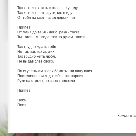
Так хотела встать с колен не упаду
Так хотела знать пути, где я иду
От тебя на свет назад дороги нет
Припев:
От меня до тебя - небо, река - тоска.
Ты - огонь, я - вода, ток по рукам - пока!
Так трудно ждать тебя
Не так, как тех других.
Так трудно жить любя,
Не выдав слёз своих.
По ступенькам вверх бежать - ни шагу вниз.
Постепенно смех до слёз окно карниз
Руки на стекло, но снова повезло.
Припев.
Пока
Пока
Коммента