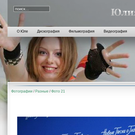
О Юле
Дискография
Фильмография
Видеография
Фотографии
/
Разные
/
Фото 21