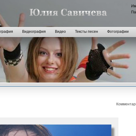
И
Па
графия
Видеография
Видео
Тексты песен
Фотографии
Комментар