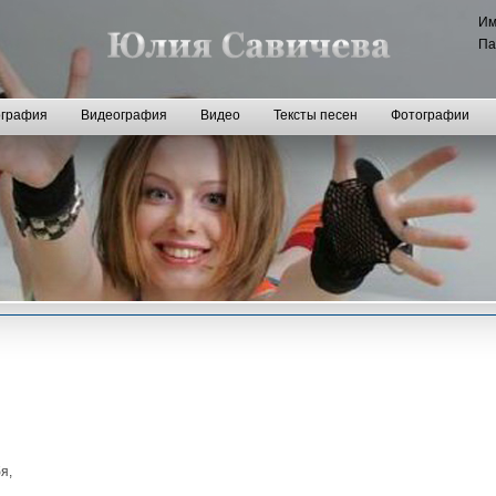
И
Па
графия
Видеография
Видео
Тексты песен
Фотографии
я,