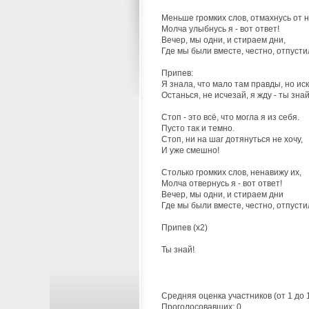
Меньше громких слов, отмахнусь от н
Молча улыбнусь я - вот ответ!
Вечер, мы одни, и стираем дни,
Где мы были вместе, честно, отпусти
Припев:
Я знала, что мало там правды, но ис
Останься, не исчезай, я жду - ты знай
Стоп - это всё, что могла я из себя.
Пусто так и темно.
Стоп, ни на шаг дотянуться не хочу,
И уже смешно!
Столько громких слов, ненавижу их,
Молча отвернусь я - вот ответ!
Вечер, мы одни, и стираем дни
Где мы были вместе, честно, отпусти
Припев (х2)
Ты знай!
Средняя оценка участников (от 1 до
Проголосовавших: 0