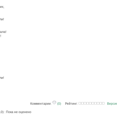
их,
ли!
кала!
!
ли!
Комментарии:
(0)
Рейтинг:
Верси
 10) : Пока не оценено