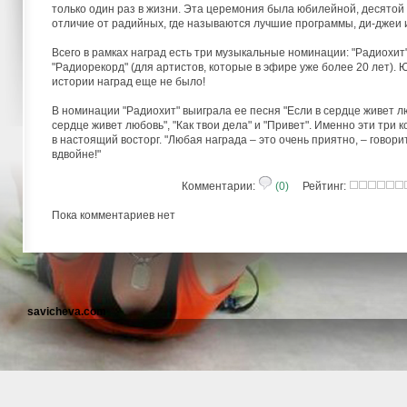
только один раз в жизни. Эта церемония была юбилейной, десятой 
отличие от радийных, где называются лучшие программы, ди-джеи и 
Всего в рамках наград есть три музыкальные номинации: "Радиохит
"Радиорекорд" (для артистов, которые в эфире уже более 20 лет). 
истории наград еще не было!
В номинации "Радиохит" выиграла ее песня "Если в сердце живет л
сердце живет любовь", "Как твои дела" и "Привет". Именно эти тр
в настоящий восторг. "Любая награда – это очень приятно, – гово
вдвойне!"
Комментарии:
(0)
Рейтинг:
Пока комментариев нет
savicheva.com