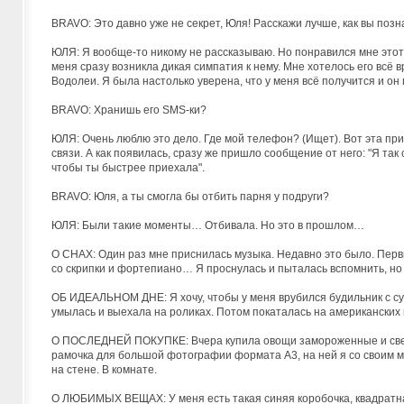
BRAVO: Это давно уже не секрет, Юля! Расскажи лучше, как вы поз
ЮЛЯ: Я вообще-то никому не рассказываю. Но понравился мне этот ч
меня сразу возникла дикая симпатия к нему. Мне хотелось его всё в
Водолеи. Я была настолько уверена, что у меня всё получится и он 
BRAVO: Хранишь его SMS-ки?
ЮЛЯ: Очень люблю это дело. Где мой телефон? (Ищет). Вот эта приш
связи. А как появилась, сразу же пришло сообщение от него: "Я так 
чтобы ты быстрее приехала".
BRAVO: Юля, а ты смогла бы отбить парня у подруги?
ЮЛЯ: Были такие моменты… Отбивала. Но это в прошлом…
О СНАХ: Один раз мне приснилась музыка. Недавно это было. Первы
со скрипки и фортепиано… Я проснулась и пыталась вспомнить, но н
ОБ ИДЕАЛЬНОМ ДНЕ: Я хочу, чтобы у меня врубился будильник с су
умылась и выехала на роликах. Потом покаталась на американских 
О ПОСЛЕДНЕЙ ПОКУПКЕ: Вчера купила овощи замороженные и свежие
рамочка для большой фотографии формата А3, на ней я со своим мо
на стене. В комнате.
О ЛЮБИМЫХ ВЕЩАХ: У меня есть такая синяя коробочка, квадратная