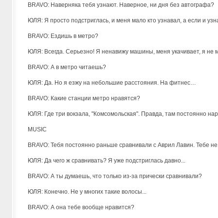
BRAVO: Наверняка тебя узнают. Наверное, ни дня без автографа?
ЮЛЯ: Я просто подстриглась, и меня мало кто узнавал, а если и узн
BRAVO: Ездишь в метро?
ЮЛЯ: Всегда. Серьезно! Я ненавижу машины, меня укачивает, я не мо
BRAVO: А в метро читаешь?
ЮЛЯ: Да. Но я езжу на небольшие расстояния. На фитнес…
BRAVO: Какие станции метро нравятся?
ЮЛЯ: Где три вокзала, "Комсомольская". Правда, там постоянно наро
MUSIC
BRAVO: Тебя постоянно раньше сравнивали с Аврил Лавин. Тебе н
ЮЛЯ: Да чего ж сравнивать? Я уже подстриглась давно...
BRAVO: А ты думаешь, что только из-за прически сравнивали?
ЮЛЯ: Конечно. Не у многих такие волосы...
BRAVO: А она тебе вообще нравится?