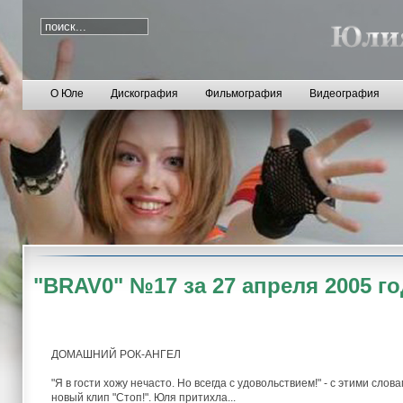
О Юле
Дискография
Фильмография
Видеография
"BRAV0" №17 за 27 апреля 2005 го
ДОМАШНИЙ РОК-АНГЕЛ
"Я в гости хожу нечасто. Но всегда с удовольствием!" - с этими сл
новый клип "Стоп!". Юля притихла...