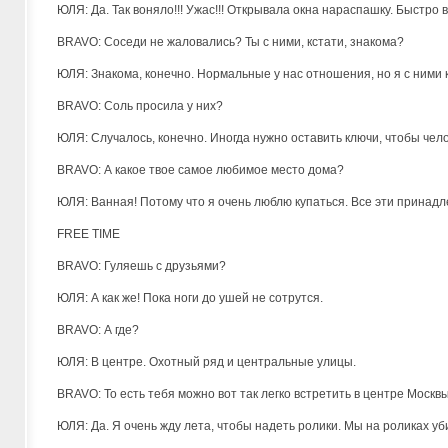
ЮЛЯ: Да. Так воняло!!! Ужас!!! Открывала окна нараспашку. Быстро 
BRAVO: Соседи не жаловались? Ты с ними, кстати, знакома?
ЮЛЯ: Знакома, конечно. Нормальные у нас отношения, но я с ними ка
BRAVO: Соль просила у них?
ЮЛЯ: Случалось, конечно. Иногда нужно оставить ключи, чтобы чело
BRAVO: А какое твое самое любимое место дома?
ЮЛЯ: Ванная! Потому что я очень люблю купаться. Все эти принадлеж
FREE TIME
BRAVO: Гуляешь с друзьями?
ЮЛЯ: А как же! Пока ноги до ушей не сотрутся.
BRAVO: А где?
ЮЛЯ: В центре. Охотный ряд и центральные улицы.
BRAVO: То есть тебя можно вот так легко встретить в центре Москв
ЮЛЯ: Да. Я очень жду лета, чтобы надеть ролики. Мы на роликах у