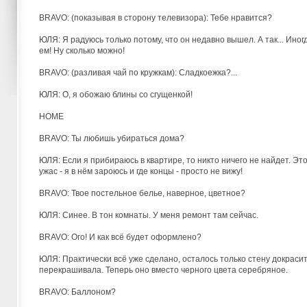
BRAVO: (показывая в сторону телевизора): Тебе нравится?
ЮЛЯ: Я радуюсь только потому, что он недавно вышел. А так... Ино
ем! Ну сколько можно!
BRAVO: (разливая чай по кружкам): Сладкоежка?...
ЮЛЯ: О, я обожаю блины со сгущенкой!
HOME
BRAVO: Ты любишь убираться дома?
ЮЛЯ: Если я прибираюсь в квартире, то никто ничего не найдет. Эт
ужас - я в нём зароюсь и где концы - просто не вижу!
BRAVO: Твое постельное белье, наверное, цветное?
ЮЛЯ: Синее. В тон комнаты. У меня ремонт там сейчас.
BRAVO: Ого! И как всё будет оформлено?
ЮЛЯ: Практически всё уже сделано, осталось только стену докрасит
перекрашивала. Теперь оно вместо черного цвета серебряное.
BRAVO: Баллоном?