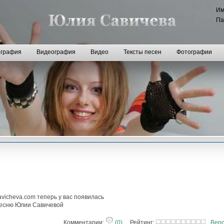
И
Па
графия
Видеография
Видео
Тексты песен
Фотографии
vicheva.com теперь у вас появилась
песню Юлии Савичевой
Комментарии:
(0)
Рейтинг:
Верс